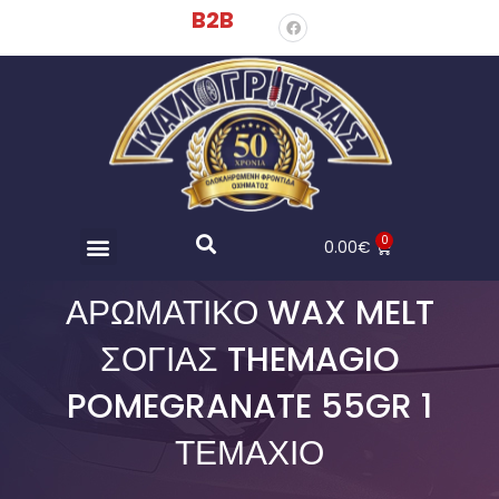
B2B
0
0.00
€
ΑΡΩΜΑΤΙΚΌ WAX MELT
ΣΌΓΙΑΣ THEMAGIO
POMEGRANATE 55GR 1
ΤΕΜΆΧΙΟ