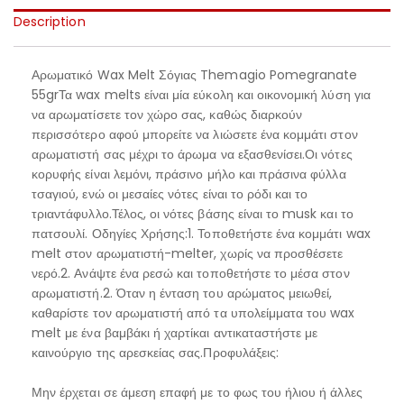
Description
Αρωματικό Wax Melt Σόγιας Themagio Pomegranate
55grΤα wax melts είναι μία εύκολη και οικονομική λύση για
να αρωματίσετε τον χώρο σας, καθώς διαρκούν
περισσότερο αφού μπορείτε να λιώσετε ένα κομμάτι στον
αρωματιστή σας μέχρι το άρωμα να εξασθενίσει.Οι νότες
κορυφής είναι λεμόνι, πράσινο μήλο και πράσινα φύλλα
τσαγιού, ενώ οι μεσαίες νότες είναι το ρόδι και το
τριαντάφυλλο.Τέλος, οι νότες βάσης είναι το musk και το
πατσουλί. Οδηγίες Χρήσης:1. Τοποθετήστε ένα κομμάτι wax
melt στον αρωματιστή-melter, χωρίς να προσθέσετε
νερό.2. Ανάψτε ένα ρεσώ και τοποθετήστε το μέσα στον
αρωματιστή.2. Όταν η ένταση του αρώματος μειωθεί,
καθαρίστε τον αρωματιστή από τα υπολείμματα του wax
melt με ένα βαμβάκι ή χαρτίκαι αντικαταστήστε με
καινούργιο της αρεσκείας σας.Προφυλάξεις:
Μην έρχεται σε άμεση επαφή με το φως του ήλιου ή άλλες