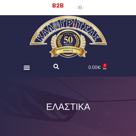
B2B
0
0.00
€
ΕΛΑΣΤΙΚΑ