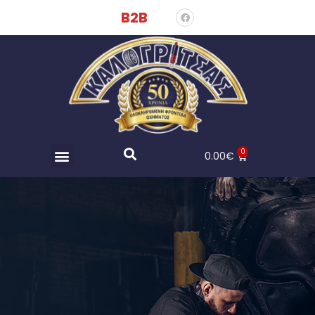
B2B
0
0.00
€