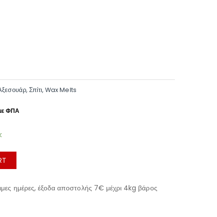
Αξεσουάρ
,
Σπίτι
,
Wax Melts
k
RT
μες ημέρες, έξοδα αποστολής 7€ μέχρι 4kg βάρος