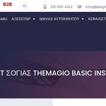
B2B
210-601-4142
info@kalogri
BARU
ΑΞΕΣΟΥΆΡ
SERVICE ΑΥΤΟΚΙΝΉΤΟΥ
ΑΣΦΑΛΙΣΤ
 ΣΌΓΙΑΣ THEMAGIO BASIC INS