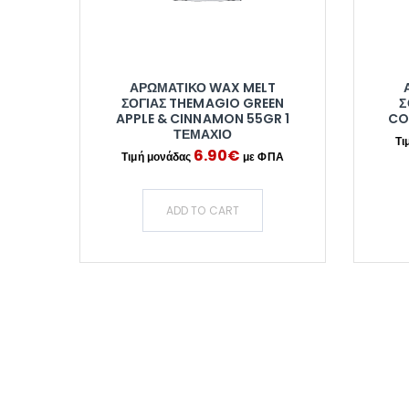
ΑΡΩΜΑΤΙΚΌ WAX MELT
ΣΌΓΙΑΣ THEMAGIO GREEN
Σ
APPLE & CINNAMON 55GR 1
CO
ΤΕΜΆΧΙΟ
6.90
€
ADD TO CART