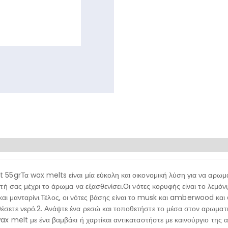
55grΤα wax melts είναι μία εύκολη και οικονομική λύση για να αρωμ
 σας μέχρι το άρωμα να εξασθενίσει.Οι νότες κορυφής είναι το λεμόνι,
τα και μανταρίνι.Τέλος, οι νότες βάσης είναι το musk και amberwood κ
ετε νερό.2. Ανάψτε ένα ρεσώ και τοποθετήστε το μέσα στον αρωματισ
x melt με ένα βαμβάκι ή χαρτίκαι αντικαταστήστε με καινούργιο της 