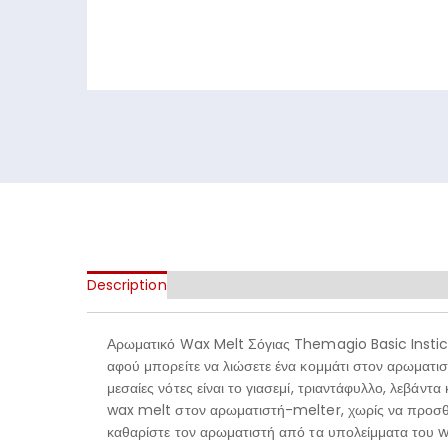
Description
Αρωματικό Wax Melt Σόγιας Themagio Basic Instict 
αφού μπορείτε να λιώσετε ένα κομμάτι στον αρωματιστή
μεσαίες νότες είναι το γιασεμί, τριαντάφυλλο, λεβάν
wax melt στον αρωματιστή-melter, χωρίς να προσθέσ
καθαρίστε τον αρωματιστή από τα υπολείμματα του wa