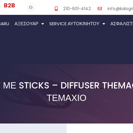
B2B
210-601-4142
info@kalogri
BARU
ΑΞΕΣΟΥΆΡ
SERVICE ΑΥΤΟΚΙΝΉΤΟΥ
ΑΣΦΑΛΙΣΤ
ΜΕ STICKS – DIFFUSER THEMA
ΤΕΜΆΧΙΟ