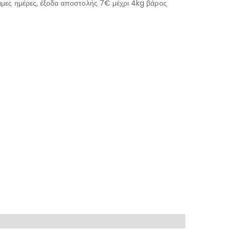
μες ημέρες, έξοδα αποστολής 7€ μέχρι 4kg βάρος