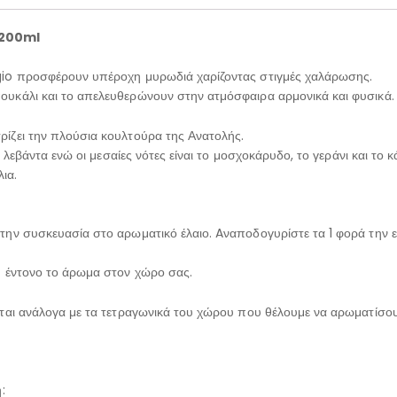
 200ml
gio προσφέρουν υπέροχη μυρωδιά χαρίζοντας στιγμές χαλάρωσης.
υκάλι και το απελευθερώνουν στην ατμόσφαιρα αρμονικά και φυσικά.
ίζει την πλούσια κουλτούρα της Ανατολής.
η λεβάντα ενώ οι μεσαίες νότες είναι το μοσχοκάρυδο, το γεράνι και το 
ια.
την συσκευασία στο αρωματικό έλαιο. Aναποδογυρίστε τα 1 φορά την ε
ύ έντονο το άρωμα στον χώρο σας.
εται ανάλογα με τα τετραγωνικά του χώρου που θέλουμε να αρωματίσου
: