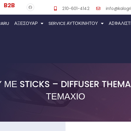
B2B
210-601-4142
info@kalogri
BARU
ΑΞΕΣΟΥΆΡ
SERVICE ΑΥΤΟΚΙΝΉΤΟΥ
ΑΣΦΑΛΙΣΤ
ΜΕ STICKS – DIFFUSER THEMA
ΤΕΜΆΧΙΟ