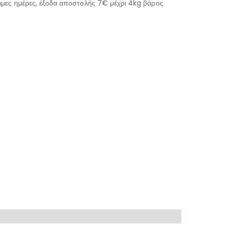
μες ημέρες, έξοδα αποστολής 7€ μέχρι 4kg βάρος