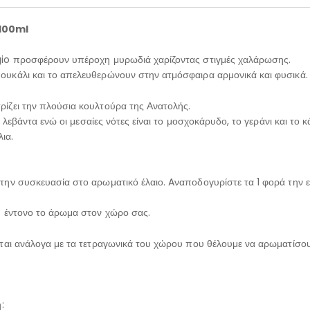
100ml
gio προσφέρουν υπέροχη μυρωδιά χαρίζοντας στιγμές χαλάρωσης.
υκάλι και το απελευθερώνουν στην ατμόσφαιρα αρμονικά και φυσικά.
ίζει την πλούσια κουλτούρα της Ανατολής.
η λεβάντα ενώ οι μεσαίες νότες είναι το μοσχοκάρυδο, το γεράνι και το 
ια.
την συσκευασία στο αρωματικό έλαιο. Aναποδογυρίστε τα 1 φορά την ε
ύ έντονο το άρωμα στον χώρο σας.
εται ανάλογα με τα τετραγωνικά του χώρου που θέλουμε να αρωματίσου
: