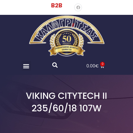
B2B
0
0.00
€
VIKING CITYTECH II
235/60/18 107W