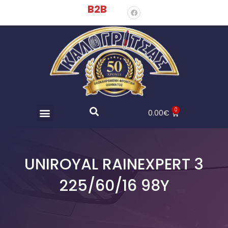
B2B
0
0.00
€
UNIROYAL RAINEXPERT 3
225/60/16 98Y