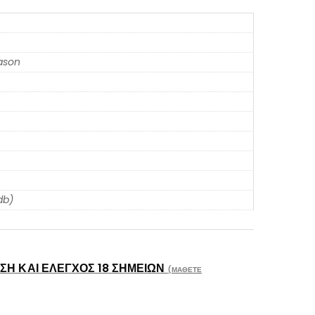
eason
db)
Η ΚΑΙ ΈΛΕΓΧΟΣ 18 ΣΗΜΕΊΩΝ
(ΜΆΘΕΤΕ