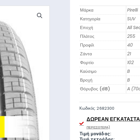
Μάρκα
Pirelli
Κατηγορία
SUV
Εποχή
All S
Πλάτος
255
Προφίλ
40
Ζάντα
21
Φορτίο
102
Καύσιμο
B
Βροχή
B
Θόρυβος (dB)
A (70
Κωδικός:
2682300
ΔΩΡΕΆΝ ΕΓΚΑΤΆΣΤΑΣ
ΠΕΡΙΣΣΌΤΕΡΑ)
Τιμή μονάδας:
Τιμή τετράδας: