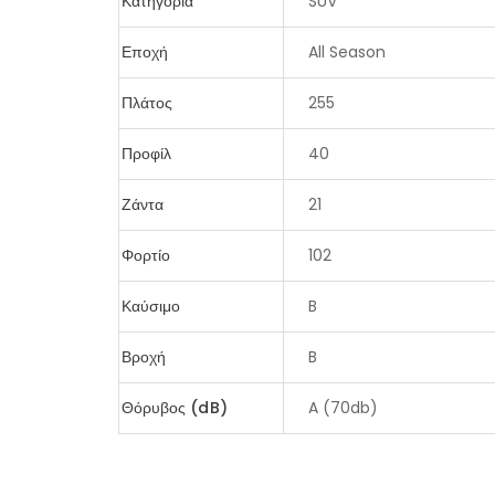
Κατηγορία
SUV
Εποχή
All Season
Πλάτος
255
Προφίλ
40
Ζάντα
21
Φορτίο
102
Καύσιμο
B
Βροχή
B
Θόρυβος (dB)
A (70db)