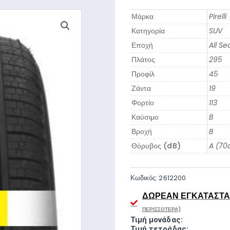
Μάρκα
Pirelli
Κατηγορία
SUV
Εποχή
All S
Πλάτος
295
Προφίλ
45
Ζάντα
19
Φορτίο
113
Καύσιμο
B
Βροχή
B
Θόρυβος (dB)
A (70
Κωδικός:
2612200
ΔΩΡΕΆΝ ΕΓΚΑΤΆΣΤΑΣ
ΠΕΡΙΣΣΌΤΕΡΑ)
Τιμή μονάδας:
Τιμή τετράδας: