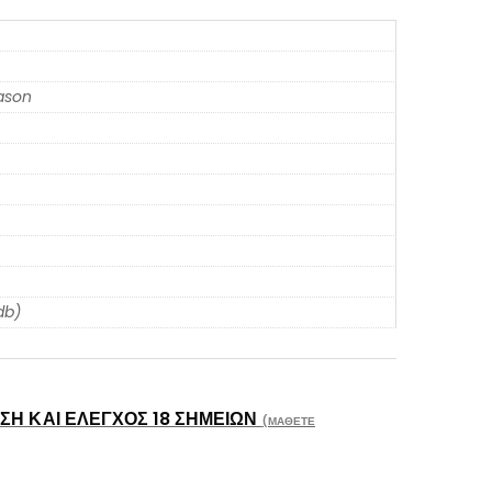
eason
db)
Η ΚΑΙ ΈΛΕΓΧΟΣ 18 ΣΗΜΕΊΩΝ
(ΜΆΘΕΤΕ