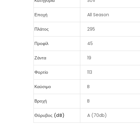
Κατηγορία
SUV
Εποχή
All Season
Πλάτος
295
Προφίλ
45
Ζάντα
19
Φορτίο
113
Καύσιμο
B
Βροχή
B
Θόρυβος (dB)
A (70db)