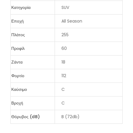
Κατηγορία
SUV
Εποχή
All Season
Πλάτος
255
Προφίλ
60
Ζάντα
18
Φορτίο
112
Καύσιμο
C
Βροχή
C
Θόρυβος (dB)
B (72db)