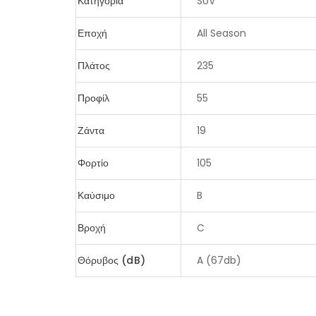
Κατηγορία
SUV
Εποχή
All Season
Πλάτος
235
Προφίλ
55
Ζάντα
19
Φορτίο
105
Καύσιμο
B
Βροχή
C
Θόρυβος (dB)
A (67db)