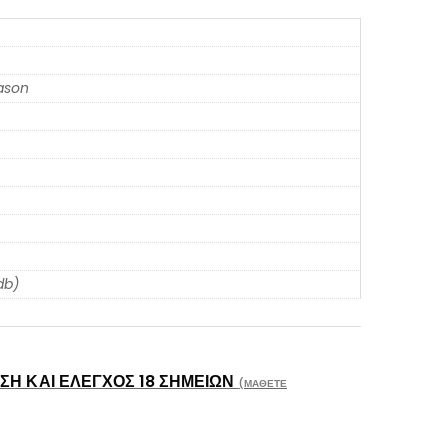
eason
db)
Η ΚΑΙ ΈΛΕΓΧΟΣ 18 ΣΗΜΕΊΩΝ
(ΜΆΘΕΤΕ