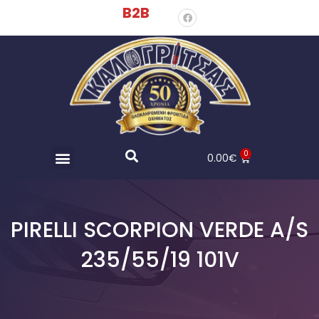
B2B
0
0.00
€
PIRELLI SCORPION VERDE A/S
235/55/19 101V