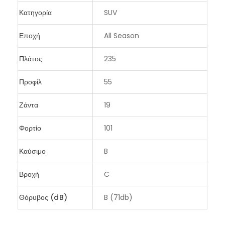
Κατηγορία
SUV
Εποχή
All Season
Πλάτος
235
Προφίλ
55
Ζάντα
19
Φορτίο
101
Καύσιμο
B
Βροχή
C
Θόρυβος (dB)
B (71db)