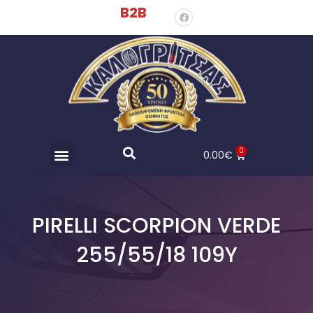
B2B
0
0.00
€
PIRELLI SCORPION VERDE
255/55/18 109Y