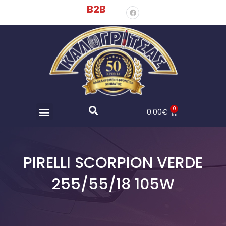
B2B
0
0.00
€
PIRELLI SCORPION VERDE
255/55/18 105W