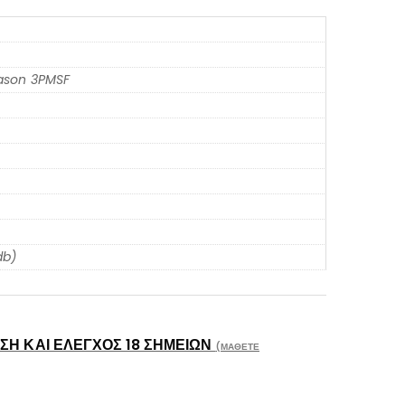
eason 3PMSF
db)
Η ΚΑΙ ΈΛΕΓΧΟΣ 18 ΣΗΜΕΊΩΝ
(ΜΆΘΕΤΕ