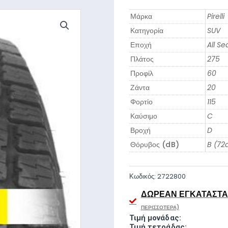
Μάρκα
Pirelli
Κατηγορία
SUV
Εποχή
All S
Πλάτος
275
Προφίλ
60
Ζάντα
20
Φορτίο
115
Καύσιμο
C
Βροχή
D
Θόρυβος (dB)
B (72
Κωδικός:
2722800
ΔΩΡΕΆΝ ΕΓΚΑΤΆΣΤΑΣ
ΠΕΡΙΣΣΌΤΕΡΑ)
Τιμή μονάδας:
Τιμή τετράδας: