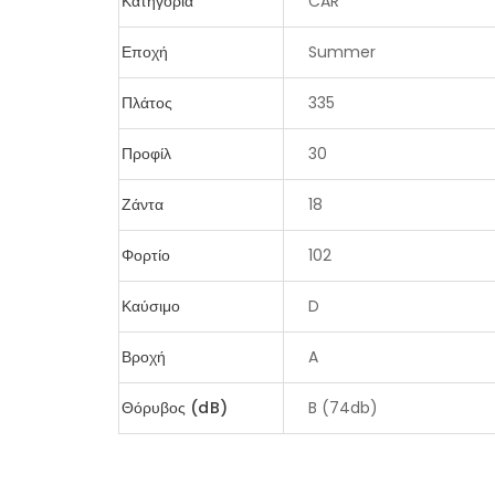
Κατηγορία
CAR
Εποχή
Summer
Πλάτος
335
Προφίλ
30
Ζάντα
18
Φορτίο
102
Καύσιμο
D
Βροχή
A
Θόρυβος (dB)
B (74db)