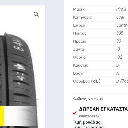
Μάρκα
Pirelli
Κατηγορία
CAR
Εποχή
Summ
Πλάτος
335
Προφίλ
30
Ζάντα
18
Φορτίο
102
Καύσιμο
D
Βροχή
A
Θόρυβος (dB)
B (74
Κωδικός:
2615700
ΔΩΡΕΆΝ ΕΓΚΑΤΆΣΤΑΣ
ΠΕΡΙΣΣΌΤΕΡΑ)
Τιμή μονάδας:
Τιμή τετράδας: