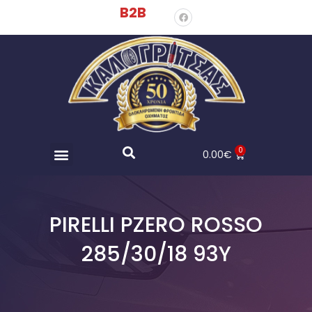
B2B
0
0.00
€
PIRELLI PZERO ROSSO
285/30/18 93Y