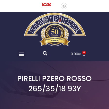
B2B
0
0.00
€
PIRELLI PZERO ROSSO
265/35/18 93Y