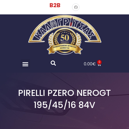
B2B
0
0.00
€
PIRELLI PZERO NEROGT
195/45/16 84V