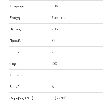
Κατηγορία
SUV
Εποχή
Summer
Πλάτος
295
Προφίλ
35
Ζάντα
21
Φορτίο
103
Καύσιμο
C
Βροχή
A
Θόρυβος (dB)
B (72db)