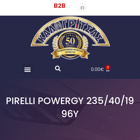
B2B
0
0.00
€
PIRELLI POWERGY 235/40/19
96Y