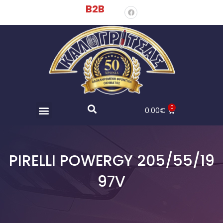
B2B
0
0.00
€
PIRELLI POWERGY 205/55/19
97V