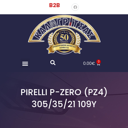
B2B
0
0.00
€
PIRELLI P-ZERO (PZ4)
305/35/21 109Y