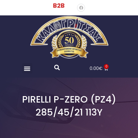
B2B
0
0.00
€
PIRELLI P-ZERO (PZ4)
285/45/21 113Y