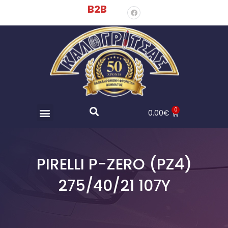
B2B
0
0.00
€
PIRELLI P-ZERO (PZ4)
275/40/21 107Y