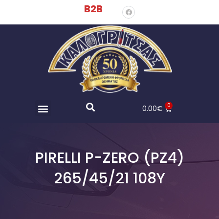
B2B
0
0.00
€
PIRELLI P-ZERO (PZ4)
265/45/21 108Y