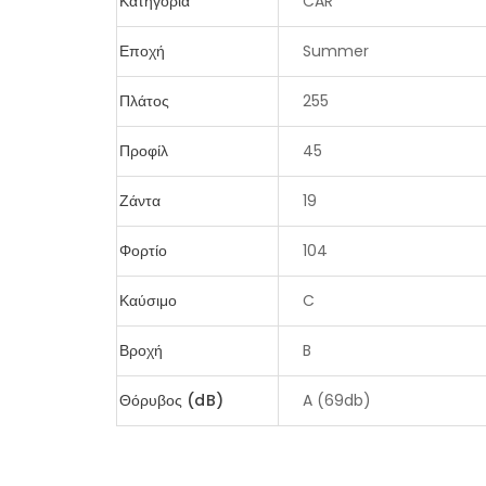
Κατηγορία
CAR
Εποχή
Summer
Πλάτος
255
Προφίλ
45
Ζάντα
19
Φορτίο
104
Καύσιμο
C
Βροχή
B
Θόρυβος (dB)
A (69db)