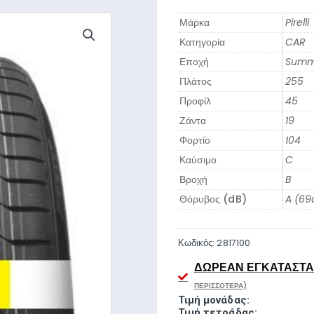
Μάρκα
Pirelli
Κατηγορία
CAR
Εποχή
Summ
Πλάτος
255
Προφίλ
45
Ζάντα
19
Φορτίο
104
Καύσιμο
C
Βροχή
B
Θόρυβος (dB)
A (69
Κωδικός:
2817100
ΔΩΡΕΆΝ ΕΓΚΑΤΆΣΤΑΣ
ΠΕΡΙΣΣΌΤΕΡΑ)
Τιμή μονάδας:
Τιμή τετράδας: