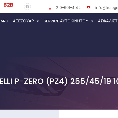
B2B
210-601-4142
info@kalogri
BARU
ΑΞΕΣΟΥΆΡ
SERVICE ΑΥΤΟΚΙΝΉΤΟΥ
ΑΣΦΑΛΙΣΤ
ELLI P-ZERO (PZ4) 255/45/19 