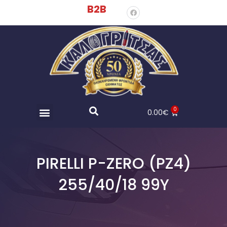
B2B
0
0.00
€
PIRELLI P-ZERO (PZ4)
255/40/18 99Y