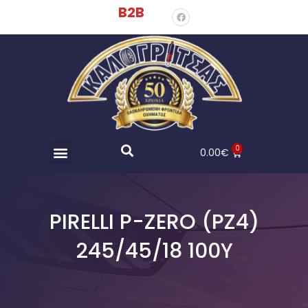
B2B
0
0.00
€
PIRELLI P-ZERO (PZ4)
245/45/18 100Y