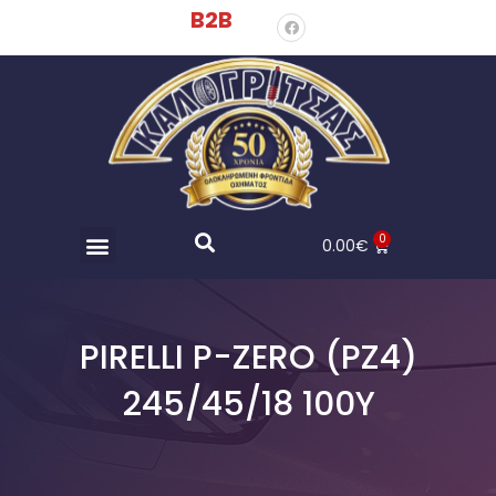
B2B
0
0.00
€
PIRELLI P-ZERO (PZ4)
245/45/18 100Y