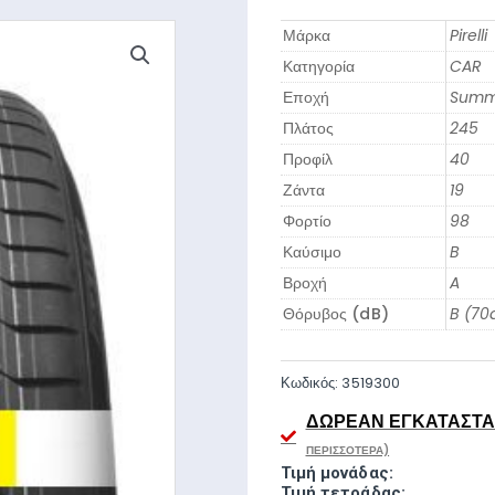
Μάρκα
Pirelli
Κατηγορία
CAR
Εποχή
Summ
Πλάτος
245
Προφίλ
40
Ζάντα
19
Φορτίο
98
Καύσιμο
B
Βροχή
A
Θόρυβος (dB)
B (70
Κωδικός:
3519300
ΔΩΡΕΆΝ ΕΓΚΑΤΆΣΤΑΣ
ΠΕΡΙΣΣΌΤΕΡΑ)
Τιμή μονάδας:
Τιμή τετράδας: