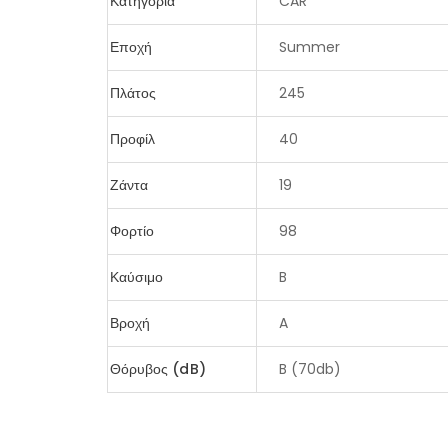
Κατηγορία
CAR
Εποχή
Summer
Πλάτος
245
Προφίλ
40
Ζάντα
19
Φορτίο
98
Καύσιμο
B
Βροχή
A
Θόρυβος (dB)
B (70db)