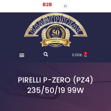
B2B
0
0.00
€
PIRELLI P-ZERO (PZ4)
235/50/19 99W