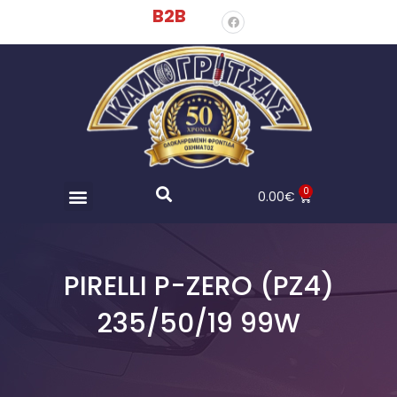
B2B
0
0.00
€
PIRELLI P-ZERO (PZ4)
235/50/19 99W