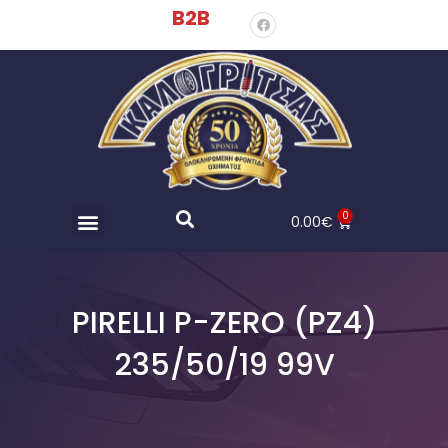
B2B
0
0.00
€
PIRELLI P-ZERO (PZ4)
235/50/19 99V