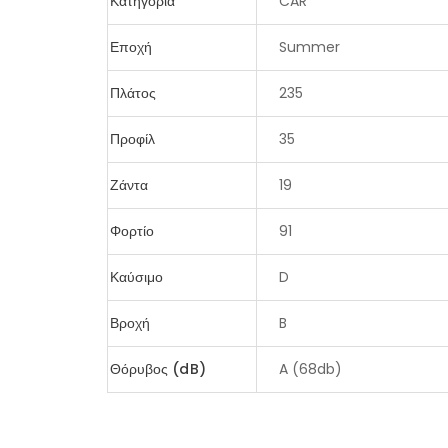
Κατηγορία
CAR
Εποχή
Summer
Πλάτος
235
Προφίλ
35
Ζάντα
19
Φορτίο
91
Καύσιμο
D
Βροχή
B
Θόρυβος (dB)
A (68db)