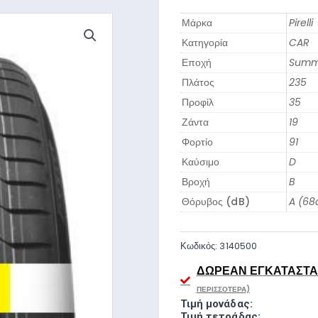
Μάρκα
Pirelli
Κατηγορία
CAR
Εποχή
Summ
Πλάτος
235
Προφίλ
35
Ζάντα
19
Φορτίο
91
Καύσιμο
D
Βροχή
B
Θόρυβος (dB)
A (68
Κωδικός:
3140500
ΔΩΡΕΆΝ ΕΓΚΑΤΆΣΤΑΣ
ΠΕΡΙΣΣΌΤΕΡΑ)
Τιμή μονάδας:
Τιμή τετράδας: