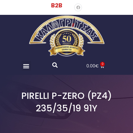
B2B
0
0.00
€
PIRELLI P-ZERO (PZ4)
235/35/19 91Y