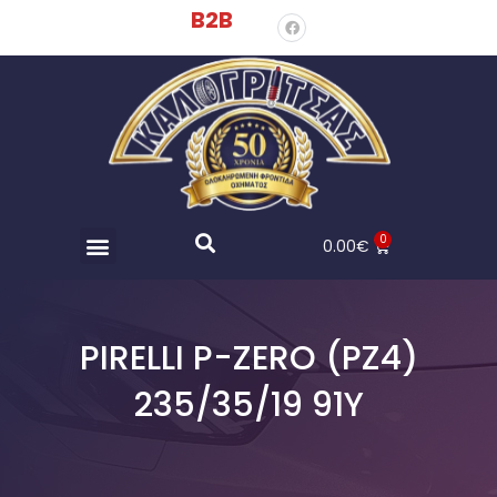
B2B
0
0.00
€
PIRELLI P-ZERO (PZ4)
235/35/19 91Y