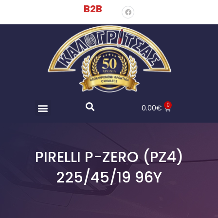
B2B
0
0.00
€
PIRELLI P-ZERO (PZ4)
225/45/19 96Y