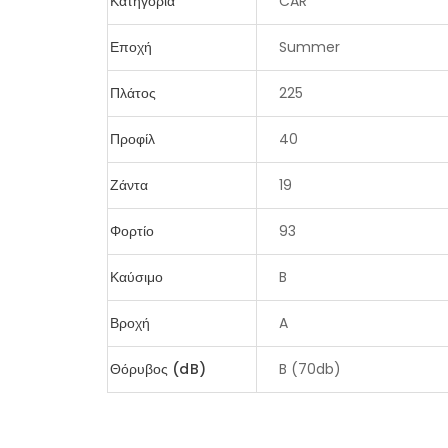
Κατηγορία
CAR
Εποχή
Summer
Πλάτος
225
Προφίλ
40
Ζάντα
19
Φορτίο
93
Καύσιμο
B
Βροχή
A
Θόρυβος (dB)
B (70db)