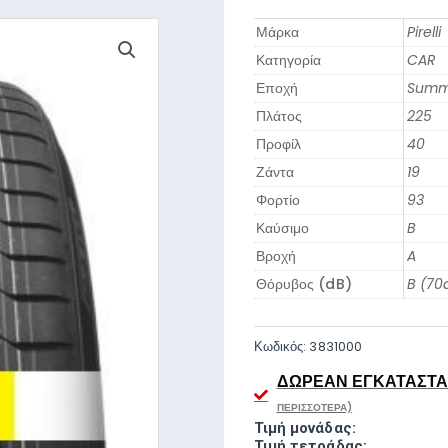
Μάρκα
Pirelli
Κατηγορία
CAR
Εποχή
Summ
Πλάτος
225
Προφίλ
40
Ζάντα
19
Φορτίο
93
Καύσιμο
B
Βροχή
A
Θόρυβος (dB)
B (70
Κωδικός:
3831000
ΔΩΡΕΆΝ ΕΓΚΑΤΆΣΤΑΣ
ΠΕΡΙΣΣΌΤΕΡΑ)
Τιμή μονάδας:
Τιμή τετράδας: