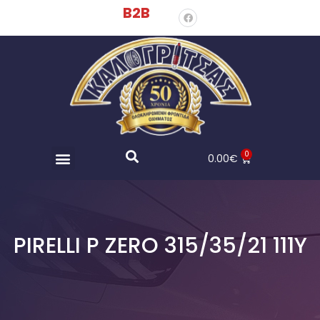
B2B
0
0.00
€
PIRELLI P ZERO 315/35/21 111Y