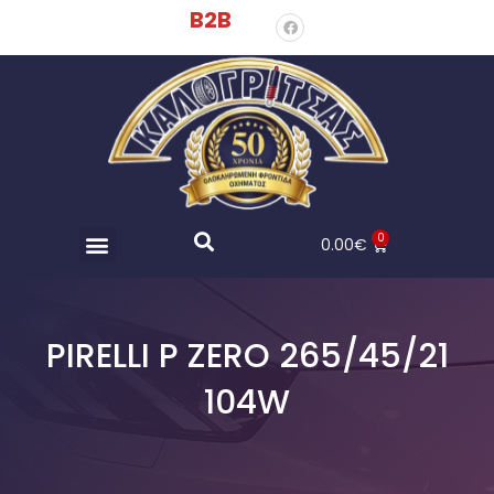
B2B
0
0.00
€
PIRELLI P ZERO 265/45/21
104W