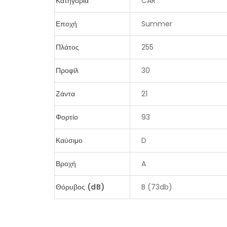
Κατηγορία
CAR
Εποχή
Summer
Πλάτος
255
Προφίλ
30
Ζάντα
21
Φορτίο
93
Καύσιμο
D
Βροχή
A
Θόρυβος (dB)
B (73db)