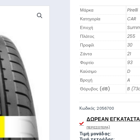
Μάρκα
Pirelli
Κατηγορία
CAR
Εποχή
Summ
Πλάτος
255
Προφίλ
30
Ζάντα
21
Φορτίο
93
Καύσιμο
D
Βροχή
A
Θόρυβος (dB)
B (73
Κωδικός:
2056700
ΔΩΡΕΆΝ ΕΓΚΑΤΆΣΤΑΣ
ΠΕΡΙΣΣΌΤΕΡΑ)
Τιμή μονάδας:
Τιμή τετράδας: