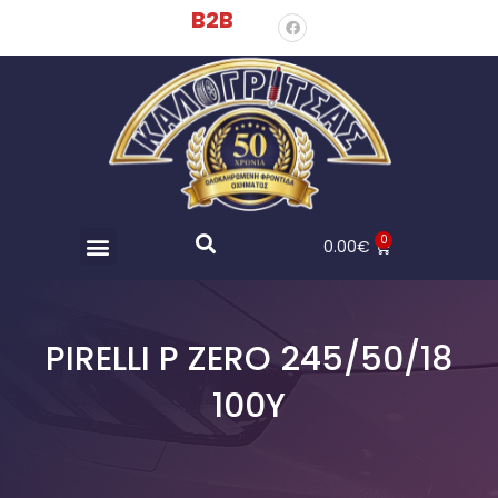
B2B
0
0.00
€
PIRELLI P ZERO 245/50/18
100Y