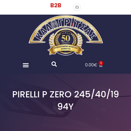
B2B
0
0.00
€
PIRELLI P ZERO 245/40/19
94Y