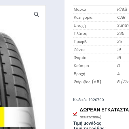
Μάρκα
Pirelli
Κατηγορία
CAR
Εποχή
Summ
Πλάτος
235
Προφίλ
35
Ζάντα
19
Φορτίο
91
Καύσιμο
D
Βροχή
A
Θόρυβος (dB)
B (72
Κωδικός:
1920700
ΔΩΡΕΆΝ ΕΓΚΑΤΆΣΤΑΣ
ΠΕΡΙΣΣΌΤΕΡΑ)
Τιμή μονάδας:
Τιμή τετράδας: