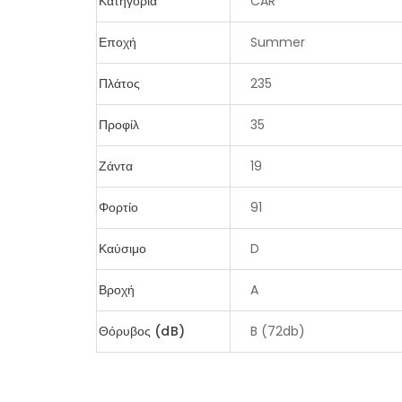
Κατηγορία
CAR
Εποχή
Summer
Πλάτος
235
Προφίλ
35
Ζάντα
19
Φορτίο
91
Καύσιμο
D
Βροχή
A
Θόρυβος (dB)
B (72db)