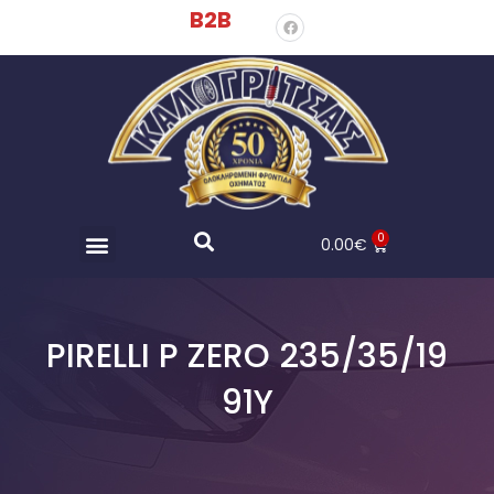
B2B
0
0.00
€
PIRELLI P ZERO 235/35/19
91Y