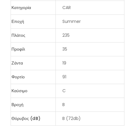
Κατηγορία
CAR
Εποχή
Summer
Πλάτος
235
Προφίλ
35
Ζάντα
19
Φορτίο
91
Καύσιμο
C
Βροχή
B
Θόρυβος (dB)
B (72db)