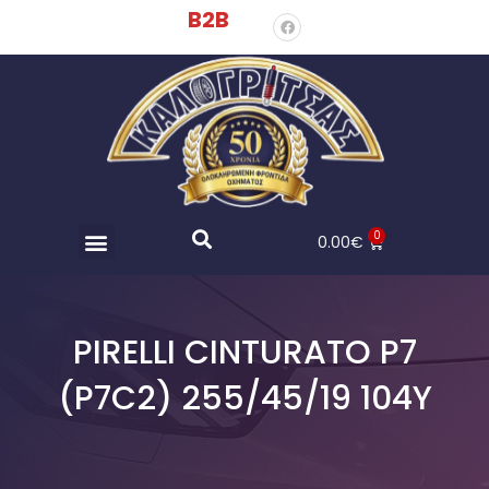
B2B
0
0.00
€
PIRELLI CINTURATO P7
(P7C2) 255/45/19 104Y