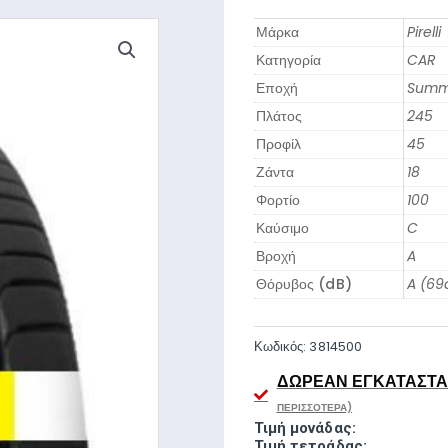
Μάρκα
Pirelli
Κατηγορία
CAR
Εποχή
Summ
Πλάτος
245
Προφίλ
45
Ζάντα
18
Φορτίο
100
Καύσιμο
C
Βροχή
A
Θόρυβος (dB)
A (69
Κωδικός:
3814500
ΔΩΡΕΆΝ ΕΓΚΑΤΆΣΤΑΣ
ΠΕΡΙΣΣΌΤΕΡΑ)
Τιμή μονάδας:
Τιμή τετράδας: