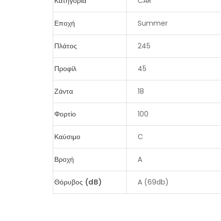
Κατηγορία
CAR
Εποχή
Summer
Πλάτος
245
Προφίλ
45
Ζάντα
18
Φορτίο
100
Καύσιμο
C
Βροχή
A
Θόρυβος (dB)
A (69db)