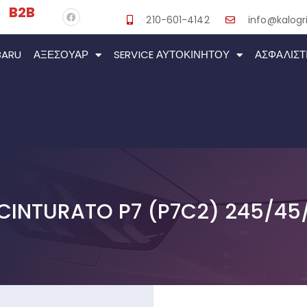
B2B
210-601-4142
info@kalogri
BARU
ΑΞΕΣΟΥΆΡ
SERVICE ΑΥΤΟΚΙΝΉΤΟΥ
ΑΣΦΑΛΙΣΤ
I CINTURATO P7 (P7C2) 245/45/