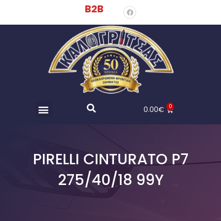
B2B
0
0.00
€
PIRELLI CINTURATO P7
275/40/18 99Y